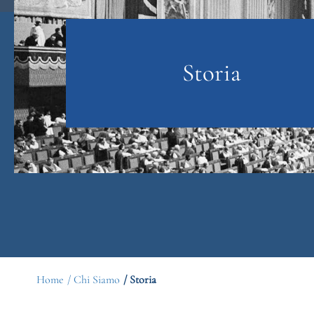
Storia
Home
/ Chi Siamo
/ Storia