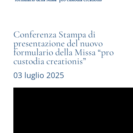
Conferenza Stampa di
presentazione del nuovo
formulario della Missa “pro
custodia creationis”
03 luglio 2025