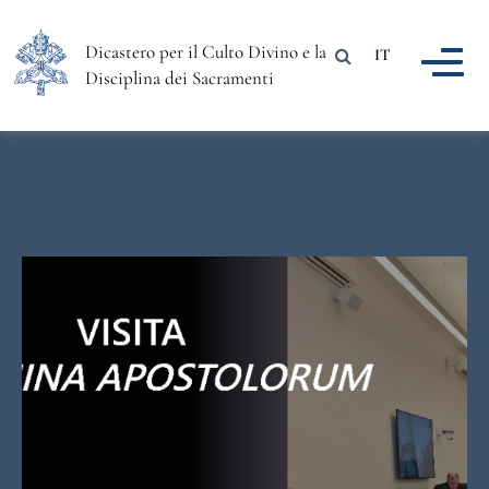
Dicastero per il Culto Divino e la
IT
Disciplina dei Sacramenti