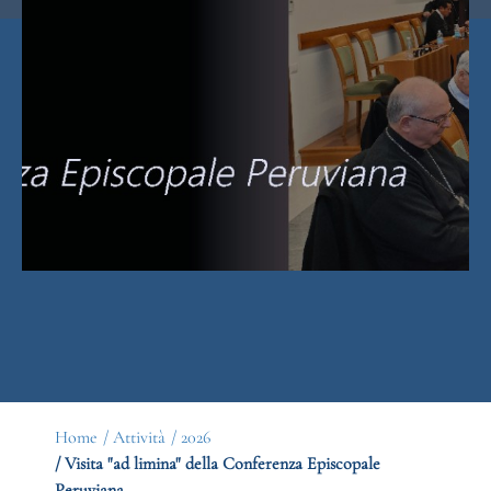
Home
/ Attività
/ 2026
/ Visita "ad limina" della Conferenza Episcopale
Peruviana