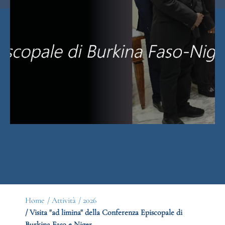
Home
/ Attività
/ 2026
/ Visita "ad limina" della Conferenza Episcopale di
Burkina Faso e Niger