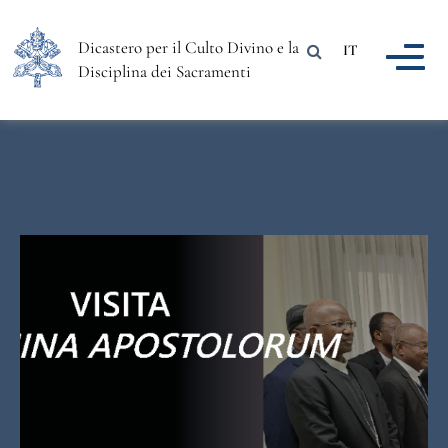
Dicastero per il Culto Divino e la
IT
Disciplina dei Sacramenti