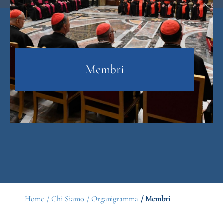
Membri
Home
/ Chi Siamo
/ Organigramma
/ Membri