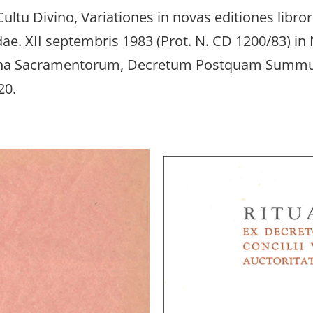
ultu Divino, Variationes in novas editiones libr
. XII septembris 1983 (Prot. N. CD 1200/83) in N
lina Sacramentorum, Decretum Postquam Summus P
20.