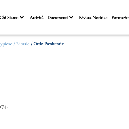
Chi Siamo
Attività
Documenti
Rivista Notitiae
Formazio
 typicae
/ Rituale
/ Ordo Pænitentiæ
974.