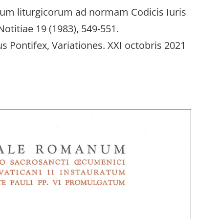
orum liturgicorum ad normam Codicis Iuris
otitiae 19 (1983), 549-551.
ontifex, Variationes. XXI octobris 2021