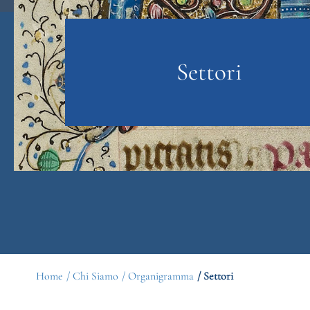
Settori
Home
/ Chi Siamo
/ Organigramma
/ Settori